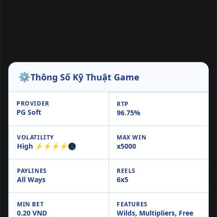
⚙️
Thông Số Kỹ Thuật Game
PROVIDER
RTP
PG Soft
96.75%
VOLATILITY
MAX WIN
High ⚡⚡⚡⚡🌑
x5000
PAYLINES
REELS
All Ways
6x5
MIN BET
FEATURES
0.20 VND
Wilds, Multipliers, Free