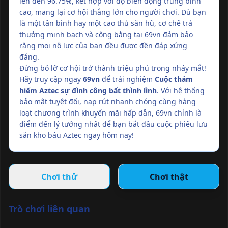
lên đến 96.75%, kết hợp với độ biến động trung bình
cao, mang lại cơ hội thắng lớn cho người chơi. Dù bạn
là một tân binh hay một cao thủ săn hũ, cơ chế trả
thưởng minh bạch và công bằng tại 69vn đảm bảo
rằng mọi nỗ lực của bạn đều được đền đáp xứng
đáng.
Đừng bỏ lỡ cơ hội trở thành triệu phú trong nháy mắt!
Hãy truy cập ngay
69vn
để trải nghiệm
Cuộc thám
hiểm Aztec sự đình công bất thình lình
. Với hệ thống
bảo mật tuyệt đối, nạp rút nhanh chóng cùng hàng
loạt chương trình khuyến mãi hấp dẫn, 69vn chính là
điểm đến lý tưởng nhất để bạn bắt đầu cuộc phiêu lưu
săn kho báu Aztec ngay hôm nay!
Chơi thử
Chơi thật
Trò chơi liên quan