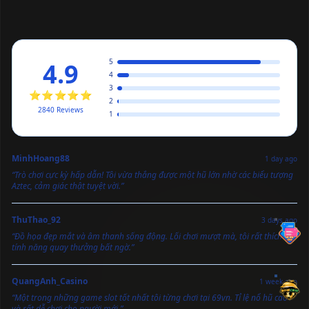
5
4.9
4
3
⭐⭐⭐⭐⭐
2
2840 Reviews
1
MinhHoang88
1 day ago
“Trò chơi cực kỳ hấp dẫn! Tôi vừa thắng được một hũ lớn nhờ các biểu tượng
Aztec, cảm giác thật tuyệt vời.”
ThuThao_92
3 days ago
“Đồ họa đẹp mắt và âm thanh sống động. Lối chơi mượt mà, tôi rất thích
tính năng quay thưởng bất ngờ.”
QuangAnh_Casino
1 week ago
“Một trong những game slot tốt nhất tôi từng chơi tại 69vn. Tỉ lệ nổ hũ cao
và rất dễ chơi cho người mới.”