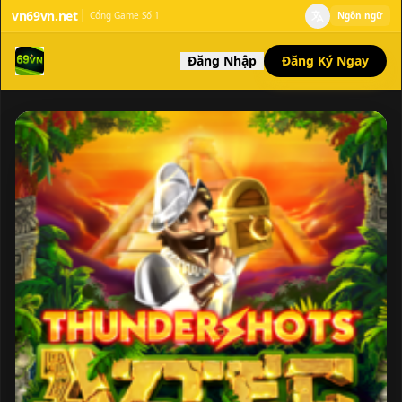
vn69vn.net
Cổng Game Số 1
Ngôn ngữ
Đăng Nhập
Đăng Ký Ngay