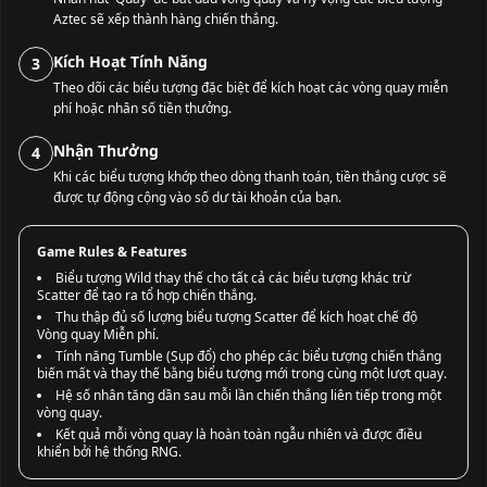
Aztec sẽ xếp thành hàng chiến thắng.
Kích Hoạt Tính Năng
3
Theo dõi các biểu tượng đặc biệt để kích hoạt các vòng quay miễn
phí hoặc nhân số tiền thưởng.
Nhận Thưởng
4
Khi các biểu tượng khớp theo dòng thanh toán, tiền thắng cược sẽ
được tự động cộng vào số dư tài khoản của bạn.
Game Rules & Features
Biểu tượng Wild thay thế cho tất cả các biểu tượng khác trừ
Scatter để tạo ra tổ hợp chiến thắng.
Thu thập đủ số lượng biểu tượng Scatter để kích hoạt chế độ
Vòng quay Miễn phí.
Tính năng Tumble (Sụp đổ) cho phép các biểu tượng chiến thắng
biến mất và thay thế bằng biểu tượng mới trong cùng một lượt quay.
Hệ số nhân tăng dần sau mỗi lần chiến thắng liên tiếp trong một
vòng quay.
Kết quả mỗi vòng quay là hoàn toàn ngẫu nhiên và được điều
khiển bởi hệ thống RNG.